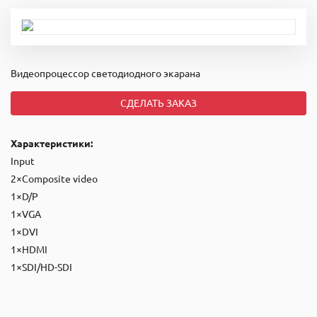
Видеопроцессор светодиодного экарана
СДЕЛАТЬ ЗАКАЗ
Характеристики:
Input
2×Composite video
1×D/P
1×VGA
1×DVI
1×HDMI
1×SDI/HD-SDI