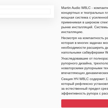
Martin Audio W8LC - компактн
концертных и театральных п
мощная система с усиленной
применимая в широком спектр
рынке инсталляций. Системы
инсталляцию.
Несмотря на компактность р
которая в многих задачах мо
необходимости расширить д
напольными сабвуферами 
Унаследовавшие от полнора
рупорного дизайна, трехпол
новаторскими рупорными тех
впечатляющих динамических
Секция НЧ W8LC содержит 12
который рефлексно установл
за естественный предел срез
эффективность рупора с ра