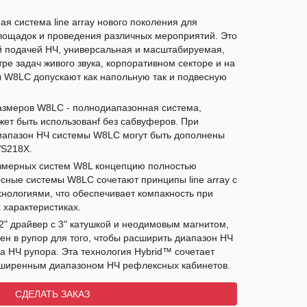
ая система line array нового поколения для
лощадок и проведения различных мероприятий. Это
 подачей НЧ, универсальная и масштабируемая,
е задач живого звука, корпоративном секторе и на
 W8LC допускают как напольную так и подвесную
азмеров W8LC - полнодиапазонная система,
жет быть использованf без сабвуферов. При
иапазон НЧ системы W8LC могут быть дополнены
WS218X.
змерных систем W8L концепцию полностью
осные системы W8LC сочетают принципы line array с
нологиями, что обеспечивает компакность при
 характеристиках.
" драйвер с 3" катушкой и неодимовым магнитом,
ен в рупор для того, чтобы расширить диапазон НЧ
а НЧ рупора. Эта технология Hybrid™ сочетает
сширенным диапазоном НЧ рефлексных кабинетов.
СДЕЛАТЬ ЗАКАЗ