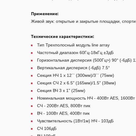
Применение:
Живой звук: открытые и закрытые площадки, спорт
Технические характеристики:
Тип Трехполосный модуль line array
Частотный диапазон 60Гц-18кГц ±3дБ
Горизонтальная дисперсия (500Гц>) 90° (-6дБ) 1
Вертикальная дисперися (-6дБ) 7.5°
Секция НЧ 1 x 12`` (300мм)/3`` (75мм)
Секция СЧ 2 x 6.5" (165мм)/1.5" (38мм)
Секция ВЧ 3 x 1" (25мм)
Номинальная мощность НЧ - 400Вт AES, 1600Вт 
СЧ - 200Вт AES, 800Вт пик
ВЧ - 100Вт AES, 400Вт пик
Чувствительность (1Вт/1м) НЧ - 103дБ
СЧ 106дБ
ВЧ 109дБ