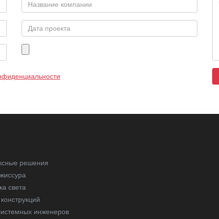
онфиденциальности
ксные решения
жиссура
ка света
конструкций
системных инженеров