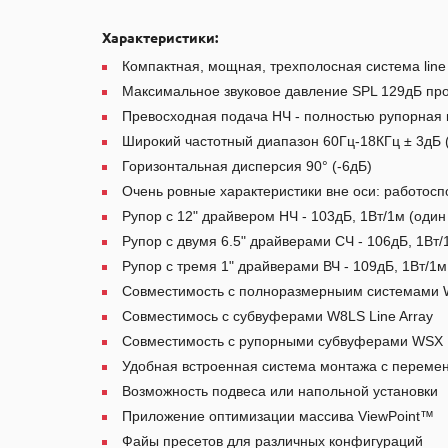
Характеристики:
Компактная, мощная, трехполосная система line 
Максимальное звуковое давление SPL 129дБ про
Превосходная подача НЧ - полностью рупорная 
Широкий частотный диапазон 60Гц-18КГц ± 3дБ 
Горизонтальная дисперсия 90° (-6дБ)
Очень ровные характеристики вне оси: работоспо
Рупор с 12" драйвером НЧ - 103дБ, 1Вт/1м (один
Рупор с двумя 6.5" драйверами СЧ - 106дБ, 1Вт/
Рупор с тремя 1" драйверами ВЧ - 109дБ, 1Вт/1м
Совместимость с полноразмерныим системами W
Совместимось с субвуферами W8LS Line Array
Совместимость с рупорными субвуферами WSX
Удобная встроенная система монтажа с перемен
Возможность подвеса или напольной установки
Приложение оптимизации массива ViewPoint™
Файы пресетов для различных конфигураций