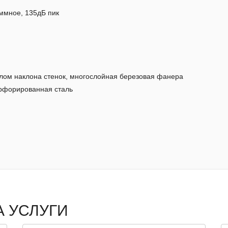
аммное, 135дБ пик
глом наклона стенок, многослойная березовая фанера
ерфорированная сталь
А УСЛУГИ