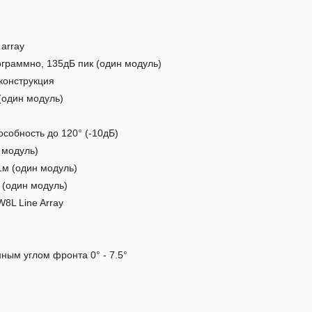
array
граммно, 135дБ пик (один модуль)
конструкция
(один модуль)
собность до 120° (-10дБ)
 модуль)
1м (один модуль)
 (один модуль)
8L Line Array
ным углом фронта 0° - 7.5°