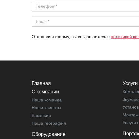
Отправляя форму, вы соглашаетесь с
политикой к
Главная
Услуги
О компании
Компле
Звукоре
Наша команда
Установ
Наши клиенты
Монтаж 
Вакансии
Услуги 
Наша география
Портф
Оборудование