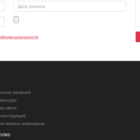
онфиденциальности
ксные решения
жиссура
ка света
конструкций
системных инженеров
олио